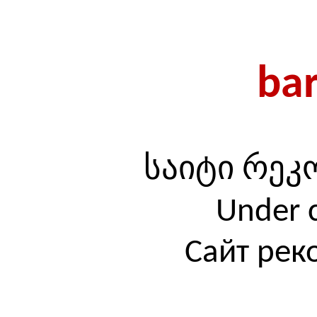
bar
საიტი რე
Under 
Сайт рек